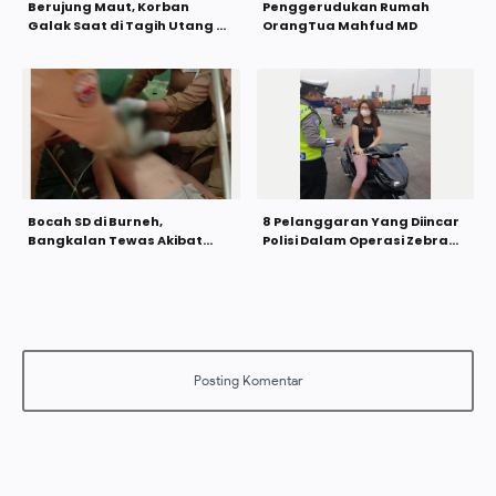
Berujung Maut, Korban
Penggerudukan Rumah
Galak Saat di Tagih Utang di
OrangTua Mahfud MD
Arosbaya
Bocah SD di Burneh,
8 Pelanggaran Yang Diincar
Bangkalan Tewas Akibat
Polisi Dalam Operasi Zebra
Tenggelam di Sungai
Semiru 2020